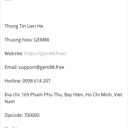
Thong Tin Lien He
Thuong hieu: GEM88
Website:
https://gem88.free/
Email: support@gem88.free
Hotline: 0938 614 207
Đia chi: 169 Pham Phu Thu, Bay Hien, Ho Chi Minh, Viet
Nam
Zipcode: 700000