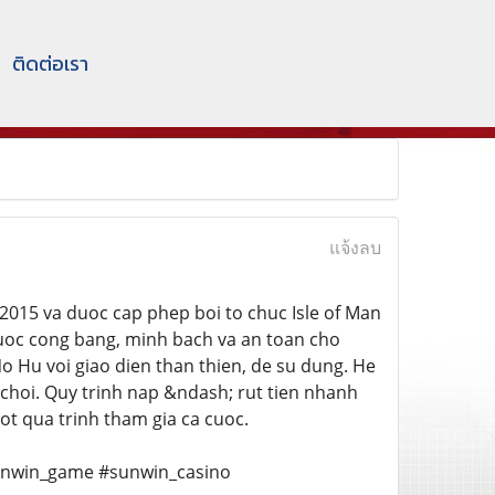
ติดต่อเรา
แจ้งลบ
2015 va duoc cap phep boi to chuc Isle of Man
oc cong bang, minh bach va an toan cho
o Hu voi giao dien than thien, de su dung. He
 choi. Quy trinh nap &ndash; rut tien nhanh
ot qua trinh tham gia ca cuoc.
unwin_game #sunwin_casino