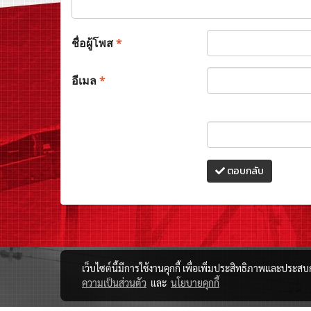
ชื่อผู้โพส
*
อีเมล
*
ตอบกลับ
เว็บไซต์นี้มีการใช้งานคุกกี้ เพื่อเพิ่มประสิทธิภาพและประส
ความเป็นส่วนตัว
และ
นโยบายคุกกี้