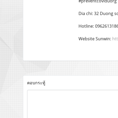
#preventcoviduorg
Dia chi: 32 Duong s
Hotline: 096261318
Website Sunwin:
ht
ตอบกระทู้