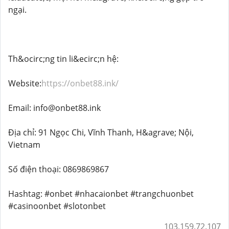
ngại.
Th&ocirc;ng tin li&ecirc;n hệ:
Website:
https://onbet88.ink/
Email: info@onbet88.ink
Địa chỉ: 91 Ngọc Chi, Vĩnh Thanh, H&agrave; Nội,
Vietnam
Số điện thoại: 0869869867
Hashtag: #onbet #nhacaionbet #trangchuonbet
#casinoonbet #slotonbet
103.159.72.107