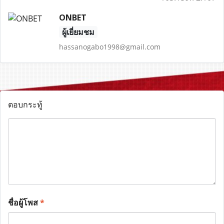
ONBET
ผู้เยี่ยมชม
hassanogabo1998@gmail.com
ตอบกระทู้
ชื่อผู้โพส
*