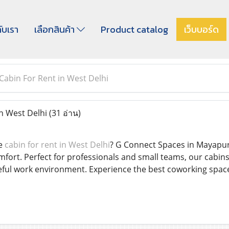
กับเรา
เลือกสินค้า
Product catalog
เว็บบอร์ด
Cabin For Rent in West Delhi
n West Delhi
(31 อ่าน)
te
cabin for rent in West Delhi
? G Connect Spaces in Mayapuri
mfort. Perfect for professionals and small teams, our cabi
eful work environment. Experience the best coworking space