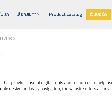
กับเรา
เลือกสินค้า
Product catalog
เว็บบอร์ด
savshop
)
m that provides useful digital tools and resources to help 
simple design and easy navigation, the website offers a conv