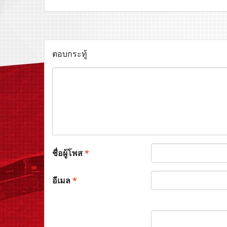
ตอบกระทู้
ชื่อผู้โพส
*
อีเมล
*