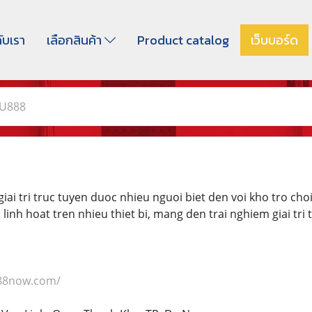
กับเรา
เลือกสินค้า
Product catalog
เว็บบอร์ด
U888
iai tri truc tuyen duoc nhieu nguoi biet den voi kho tro ch
 linh hoat tren nhieu thiet bi, mang den trai nghiem giai tri
888now.com/