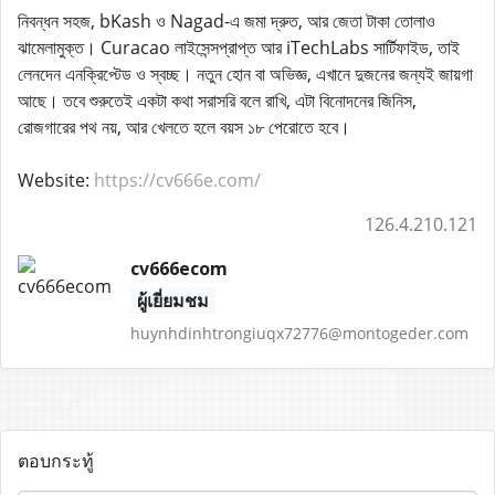
নিবন্ধন সহজ, bKash ও Nagad-এ জমা দ্রুত, আর জেতা টাকা তোলাও
ঝামেলামুক্ত। Curacao লাইসেন্সপ্রাপ্ত আর iTechLabs সার্টিফাইড, তাই
লেনদেন এনক্রিপ্টেড ও স্বচ্ছ। নতুন হোন বা অভিজ্ঞ, এখানে দুজনের জন্যই জায়গা
আছে। তবে শুরুতেই একটা কথা সরাসরি বলে রাখি, এটা বিনোদনের জিনিস,
রোজগারের পথ নয়, আর খেলতে হলে বয়স ১৮ পেরোতে হবে।
Website:
https://cv666e.com/
126.4.210.121
cv666ecom
ผู้เยี่ยมชม
huynhdinhtrongiuqx72776@montogeder.com
ตอบกระทู้