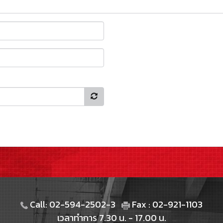
Call: 02-594-2502-3
Fax : 02-921-1103
เวลาทำการ 7.30 น. - 17.00 น.