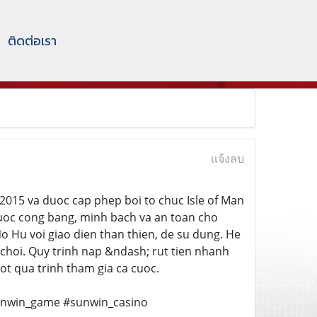
ติดต่อเรา
แจ้งลบ
2015 va duoc cap phep boi to chuc Isle of Man
oc cong bang, minh bach va an toan cho
o Hu voi giao dien than thien, de su dung. He
 choi. Quy trinh nap &ndash; rut tien nhanh
ot qua trinh tham gia ca cuoc.
unwin_game #sunwin_casino