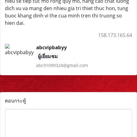
hieu se tiep tuc mo rong quy mo, nang cao chat luong
dich vu va mang den nhieu gia tri thiet thuc hon, tung
buoc khang dinh vi the cua minh tren thi truong so
hien dai.
158.173.165.64
abcvipbabyy
ผู้เยี่ยมชม
abc91099324@gmail.com
ตอบกระทู้