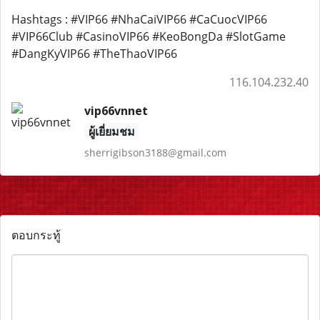
Hashtags : #VIP66 #NhaCaiVIP66 #CaCuocVIP66
#VIP66Club #CasinoVIP66 #KeoBongDa #SlotGame
#DangKyVIP66 #TheThaoVIP66
116.104.232.40
vip66vnnet
ผู้เยี่ยมชม
sherrigibson3188@gmail.com
ตอบกระทู้