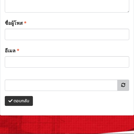
ชื่อผู้โพส
*
อีเมล
*
ตอบกลับ