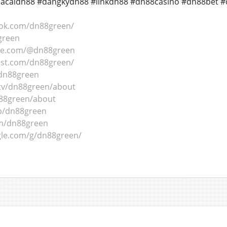
hacaidn88 #dangkydn88 #linkdn88 #dn88casino #dn88bet 
ook.com/dn88green/
green
be.com/@dn88green
est.com/dn88green/
/dn88green
.tv/dn88green/about
n88green/about
p/dn88green
om/dn88green
gle.com/g/dn88green/