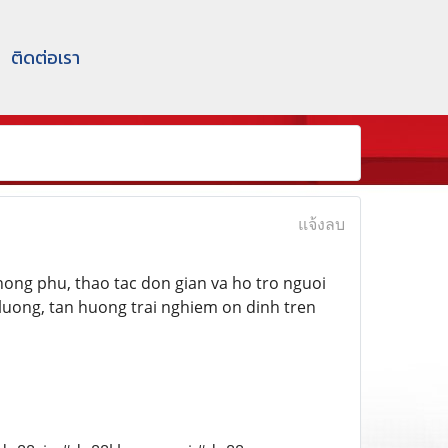
ติดต่อเรา
แจ้งลบ
hong phu, thao tac don gian va ho tro nguoi
 luong, tan huong trai nghiem on dinh tren