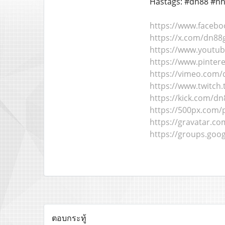
Hastags: #dn88 #n
https://www.faceb
https://x.com/dn88
https://www.youtu
https://www.pinter
https://vimeo.com
https://www.twitch
https://kick.com/d
https://500px.com/
https://gravatar.c
https://groups.goo
ตอบกระทู้