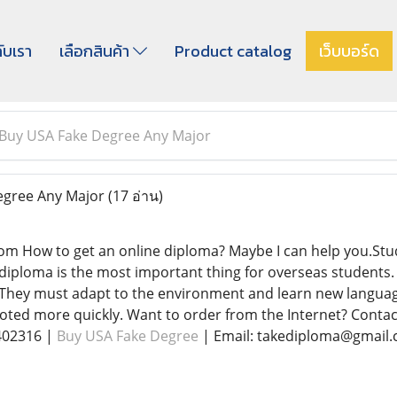
กับเรา
เลือกสินค้า
Product catalog
เว็บบอร์ด
Buy USA Fake Degree Any Major
egree Any Major
(17 อ่าน)
m How to get an online diploma? Maybe I can help you.Stu
 diploma is the most important thing for overseas students
ly. They must adapt to the environment and learn new langu
oted more quickly. Want to order from the Internet? Contac
402316 |
Buy USA Fake Degree
| Email: takediploma@gmail