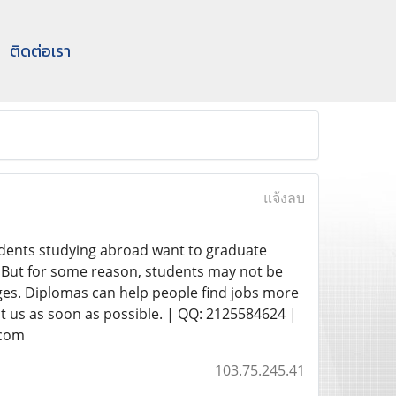
ติดต่อเรา
แจ้งลบ
dents studying abroad want to graduate
. But for some reason, students may not be
ages. Diplomas can help people find jobs more
t us as soon as possible. | QQ: 2125584624 |
.com
103.75.245.41