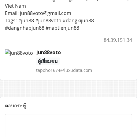
Viet Nam
Email: jun88voto@gmail.com
Tags: #jun88 #jun88voto #dangkijun88
#dangnhapjun88 #naptienjun88
84.39.151.34
jun88voto
ผู้เยี่ยมชม
tapoho1674@luxudata.com
ตอบกระทู้