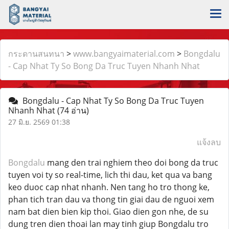
กระดานสนทนา
>
www.bangyaimaterial.com
>
Bongdalu
- Cap Nhat Ty So Bong Da Truc Tuyen Nhanh Nhat
Bongdalu - Cap Nhat Ty So Bong Da Truc Tuyen
Nhanh Nhat
(74 อ่าน)
27 มิ.ย. 2569 01:38
แจ้งลบ
Bongdalu
mang den trai nghiem theo doi bong da truc
tuyen voi ty so real-time, lich thi dau, ket qua va bang
keo duoc cap nhat nhanh. Nen tang ho tro thong ke,
phan tich tran dau va thong tin giai dau de nguoi xem
nam bat dien bien kip thoi. Giao dien gon nhe, de su
dung tren dien thoai lan may tinh giup Bongdalu tro