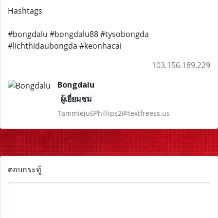
Hashtags
#bongdalu #bongdalu88 #tysobongda
#lichthidaubongda #keonhacai
103.156.189.229
Bongdalu
ผู้เยี่ยมชม
Tammieju6Phillips2@textfreess.us
ตอบกระทู้