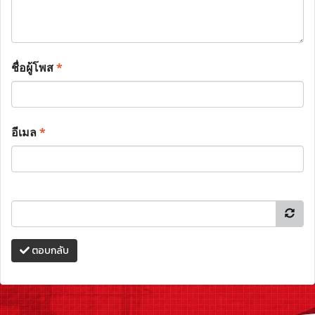
ชื่อผู้โพส
*
อีเมล
*
ตอบกลับ