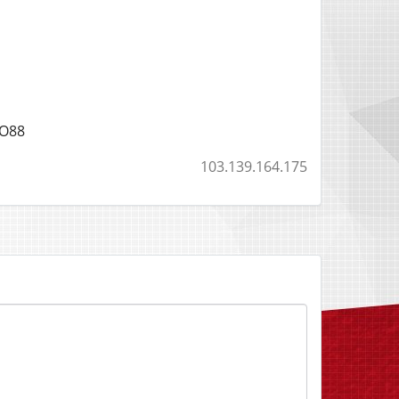
GO88
103.139.164.175