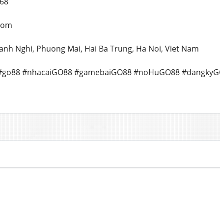
868
.com
Thanh Nghi, Phuong Mai, Hai Ba Trung, Ha Noi, Viet Nam
8 #go88 #nhacaiGO88 #gamebaiGO88 #noHuGO88 #dangky