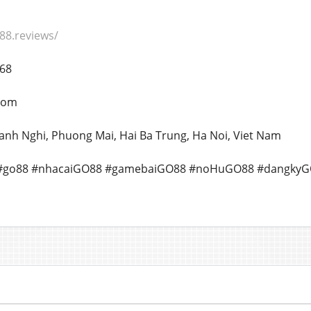
88.reviews/
868
.com
Thanh Nghi, Phuong Mai, Hai Ba Trung, Ha Noi, Viet Nam
8 #go88 #nhacaiGO88 #gamebaiGO88 #noHuGO88 #dangky