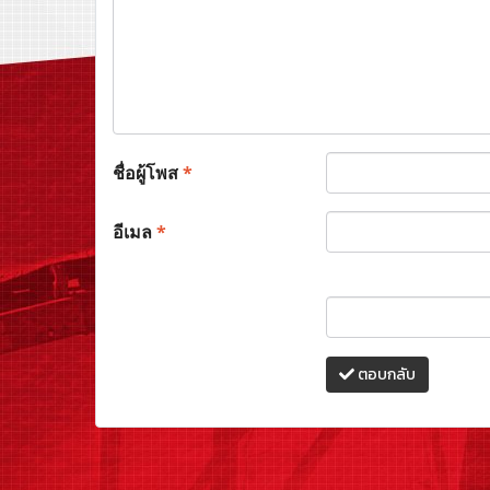
ชื่อผู้โพส
*
อีเมล
*
ตอบกลับ