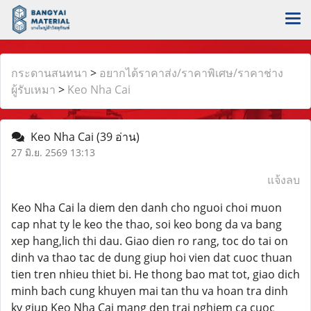
กระดานสนทนา
>
อยากได้ราคาส่ง/ราคาพิเศษ/ราคาช่าง
ผู้รับเหมา
>
Keo Nha Cai
Keo Nha Cai
(39 อ่าน)
27 มิ.ย. 2569 13:13
แจ้งลบ
Keo Nha Cai la diem den danh cho nguoi choi muon
cap nhat ty le keo the thao, soi keo bong da va bang
xep hang,lich thi dau. Giao dien ro rang, toc do tai on
dinh va thao tac de dung giup hoi vien dat cuoc thuan
tien tren nhieu thiet bi. He thong bao mat tot, giao dich
minh bach cung khuyen mai tan thu va hoan tra dinh
ky giup Keo Nha Cai mang den trai nghiem ca cuoc