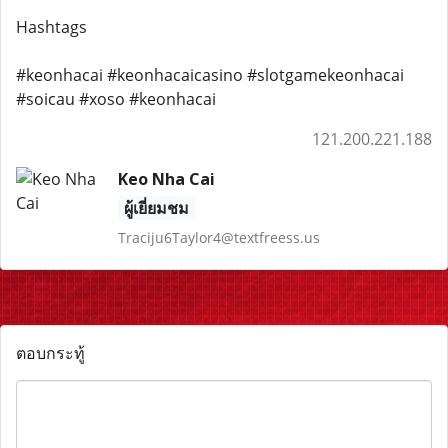
Hashtags
#keonhacai #keonhacaicasino #slotgamekeonhacai
#soicau #xoso #keonhacai
121.200.221.188
Keo Nha Cai
ผู้เยี่ยมชม
Traciju6Taylor4@textfreess.us
ตอบกระทู้