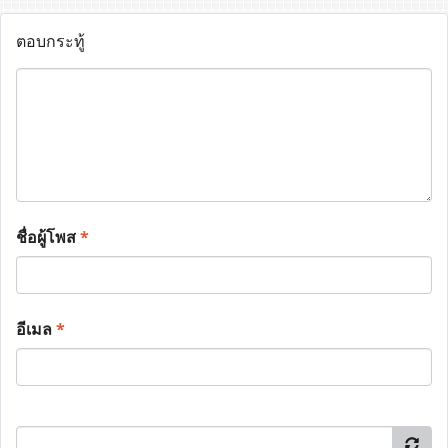
ตอบกระทู้
ชื่อผู้โพส
*
อีเมล
*