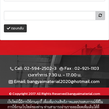
ตอบกลับ
Call: 02-594-2502-3
Fax : 02-921-1103
เวลาทำการ 7.30 น. - 17.00 น.
Email: bangyaimaterial2020@hotmail.com
© Copyright 2017 All Rights Reserved.bangyaimaterial.com
เว็บไซต์นี้มีการใช้งานคุกกี้ เพื่อเพิ่มประสิทธิภาพและประสบการณ์ที่ดีใน
Powered by
MakeWebEasy.com
การใช้งานเว็บไซต์ของท่าน ท่านสามารถอ่านรายละเอียดเพิ่มเติมได้ที่