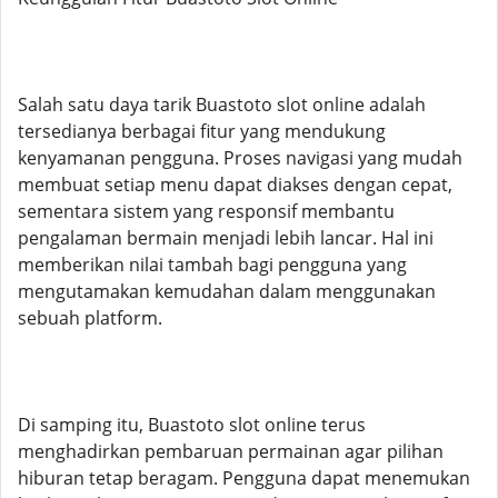
Salah satu daya tarik Buastoto slot online adalah
tersedianya berbagai fitur yang mendukung
kenyamanan pengguna. Proses navigasi yang mudah
membuat setiap menu dapat diakses dengan cepat,
sementara sistem yang responsif membantu
pengalaman bermain menjadi lebih lancar. Hal ini
memberikan nilai tambah bagi pengguna yang
mengutamakan kemudahan dalam menggunakan
sebuah platform.
Di samping itu, Buastoto slot online terus
menghadirkan pembaruan permainan agar pilihan
hiburan tetap beragam. Pengguna dapat menemukan