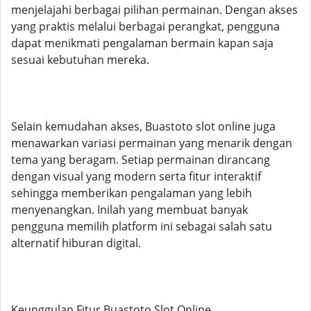
menjelajahi berbagai pilihan permainan. Dengan akses
yang praktis melalui berbagai perangkat, pengguna
dapat menikmati pengalaman bermain kapan saja
sesuai kebutuhan mereka.
Selain kemudahan akses, Buastoto slot online juga
menawarkan variasi permainan yang menarik dengan
tema yang beragam. Setiap permainan dirancang
dengan visual yang modern serta fitur interaktif
sehingga memberikan pengalaman yang lebih
menyenangkan. Inilah yang membuat banyak
pengguna memilih platform ini sebagai salah satu
alternatif hiburan digital.
Keunggulan Fitur Buastoto Slot Online