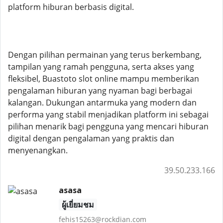
platform hiburan berbasis digital.
Dengan pilihan permainan yang terus berkembang,
tampilan yang ramah pengguna, serta akses yang
fleksibel, Buastoto slot online mampu memberikan
pengalaman hiburan yang nyaman bagi berbagai
kalangan. Dukungan antarmuka yang modern dan
performa yang stabil menjadikan platform ini sebagai
pilihan menarik bagi pengguna yang mencari hiburan
digital dengan pengalaman yang praktis dan
menyenangkan.
39.50.233.166
asasa
ผู้เยี่ยมชม
fehis15263@rockdian.com