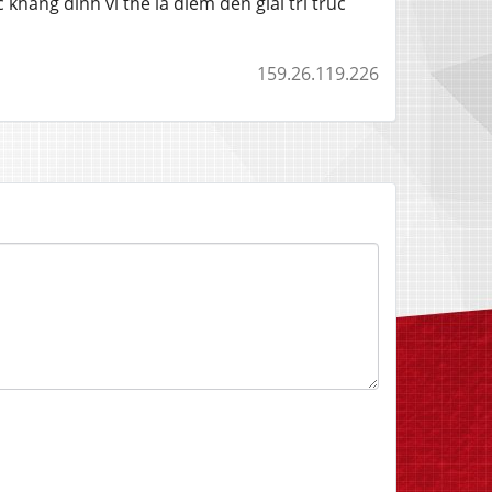
hang dinh vi the la diem den giai tri truc
159.26.119.226