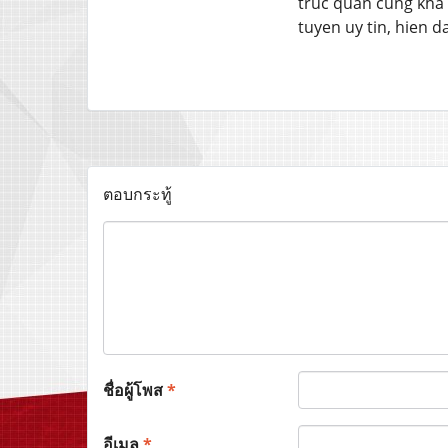
truc quan cung kha 
tuyen uy tin, hien dai
ตอบกระทู้
ชื่อผู้โพส
*
อีเมล
*