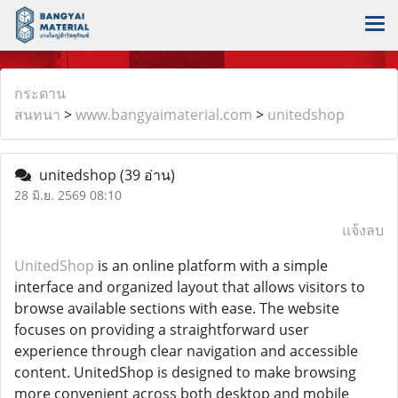
กระดาน
สนทนา
>
www.bangyaimaterial.com
>
unitedshop
unitedshop
(39 อ่าน)
28 มิ.ย. 2569 08:10
แจ้งลบ
UnitedShop
is an online platform with a simple
interface and organized layout that allows visitors to
browse available sections with ease. The website
focuses on providing a straightforward user
experience through clear navigation and accessible
content. UnitedShop is designed to make browsing
more convenient across both desktop and mobile