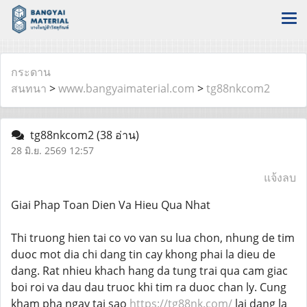
กระดาน
สนทนา
>
www.bangyaimaterial.com
>
tg88nkcom2
tg88nkcom2
(38 อ่าน)
28 มิ.ย. 2569 12:57
แจ้งลบ
Giai Phap Toan Dien Va Hieu Qua Nhat
Thi truong hien tai co vo van su lua chon, nhung de tim
duoc mot dia chi dang tin cay khong phai la dieu de
dang. Rat nhieu khach hang da tung trai qua cam giac
boi roi va dau dau truoc khi tim ra duoc chan ly. Cung
kham pha ngay tai sao
https://tg88nk.com/
lai dang la