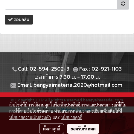
ตอบกลับ
Call: 02-594-2502-3
Fax : 02-921-1103
เวลาทำการ 7.30 น. - 17.00 น.
Email: bangyaimaterial2020@hotmail.com
© Copyright 2017 All Rights Reserved.bangyaimaterial.com
เว็บไซต์นี้มีการใช้งานคุกกี้ เพื่อเพิ่มประสิทธิภาพและประสบการณ์ที่ดีใน
Powered by
MakeWebEasy.com
การใช้งานเว็บไซต์ของท่าน ท่านสามารถอ่านรายละเอียดเพิ่มเติมได้ที่
นโยบายความเป็นส่วนตัว
และ
นโยบายคุกกี้
ตั้งค่าคุกกี้
ยอมรับทั้งหมด