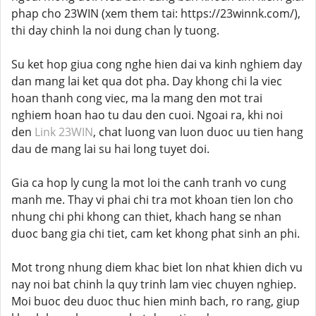
phap cho 23WIN (xem them tai: https://23winnk.com/),
thi day chinh la noi dung chan ly tuong.
Su ket hop giua cong nghe hien dai va kinh nghiem day
dan mang lai ket qua dot pha. Day khong chi la viec
hoan thanh cong viec, ma la mang den mot trai
nghiem hoan hao tu dau den cuoi. Ngoai ra, khi noi
den
Link 23WIN
, chat luong van luon duoc uu tien hang
dau de mang lai su hai long tuyet doi.
Gia ca hop ly cung la mot loi the canh tranh vo cung
manh me. Thay vi phai chi tra mot khoan tien lon cho
nhung chi phi khong can thiet, khach hang se nhan
duoc bang gia chi tiet, cam ket khong phat sinh an phi.
Mot trong nhung diem khac biet lon nhat khien dich vu
nay noi bat chinh la quy trinh lam viec chuyen nghiep.
Moi buoc deu duoc thuc hien minh bach, ro rang, giup