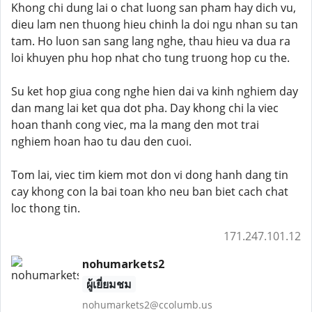
Khong chi dung lai o chat luong san pham hay dich vu,
dieu lam nen thuong hieu chinh la doi ngu nhan su tan
tam. Ho luon san sang lang nghe, thau hieu va dua ra
loi khuyen phu hop nhat cho tung truong hop cu the.
Su ket hop giua cong nghe hien dai va kinh nghiem day
dan mang lai ket qua dot pha. Day khong chi la viec
hoan thanh cong viec, ma la mang den mot trai
nghiem hoan hao tu dau den cuoi.
Tom lai, viec tim kiem mot don vi dong hanh dang tin
cay khong con la bai toan kho neu ban biet cach chat
loc thong tin.
171.247.101.12
nohumarkets2
ผู้เยี่ยมชม
nohumarkets2@ccolumb.us