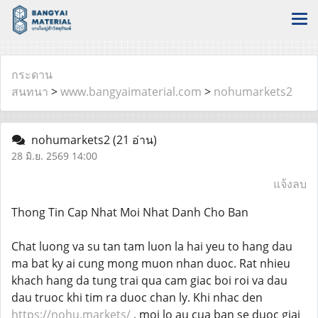
กระดาน
สนทนา
>
www.bangyaimaterial.com
>
nohumarkets2
nohumarkets2
(21 อ่าน)
28 มิ.ย. 2569 14:00
แจ้งลบ
Thong Tin Cap Nhat Moi Nhat Danh Cho Ban
Chat luong va su tan tam luon la hai yeu to hang dau
ma bat ky ai cung mong muon nhan duoc. Rat nhieu
khach hang da tung trai qua cam giac boi roi va dau
dau truoc khi tim ra duoc chan ly. Khi nhac den
https://nohu.markets/
, moi lo au cua ban se duoc giai