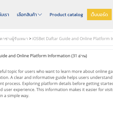
กับเรา
เลือกสินค้า
Product catalog
เว็บบอร์ด
าช่างผู้รับเหมา
>
iOSBet Daftar Guide and Online Platform 
ide and Online Platform Information
(31 อ่าน)
seful topic for users who want to learn more about online 
tion. A clear and informative guide helps users understand 
process. Exploring platform details before getting starte
d user experience. This information makes it easier for visi
in a simple way.