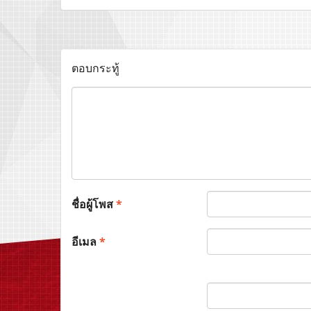
ตอบกระทู้
ชื่อผู้โพส
*
อีเมล
*