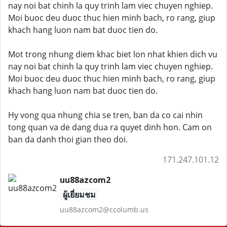
nay noi bat chinh la quy trinh lam viec chuyen nghiep.
Moi buoc deu duoc thuc hien minh bach, ro rang, giup
khach hang luon nam bat duoc tien do.
Mot trong nhung diem khac biet lon nhat khien dich vu
nay noi bat chinh la quy trinh lam viec chuyen nghiep.
Moi buoc deu duoc thuc hien minh bach, ro rang, giup
khach hang luon nam bat duoc tien do.
Hy vong qua nhung chia se tren, ban da co cai nhin
tong quan va de dang dua ra quyet dinh hon. Cam on
ban da danh thoi gian theo doi.
171.247.101.12
uu88azcom2
ผู้เยี่ยมชม
uu88azcom2@ccolumb.us