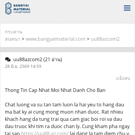
กระดาน
สนทนา
>
www.bangyaimaterial.com
>
uu88azcom2
uu88azcom2
(21 อ่าน)
28 มิ.ย. 2569 14:59
แจ้งลบ
Thong Tin Cap Nhat Moi Nhat Danh Cho Ban
Chat luong va su tan tam luon la hai yeu to hang dau
ma bat ky ai cung mong muon nhan duoc. Rat nhieu
khach hang da tung trai qua cam giac boi roi va dau
dau truoc khi tim ra duoc chan ly. Cung kham pha ngay
tai sao
https://uu88-az.com/
lai dang la tam diem chu y.