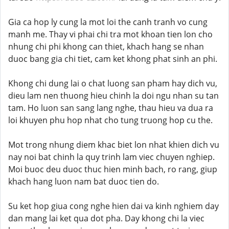
Gia ca hop ly cung la mot loi the canh tranh vo cung
manh me. Thay vi phai chi tra mot khoan tien lon cho
nhung chi phi khong can thiet, khach hang se nhan
duoc bang gia chi tiet, cam ket khong phat sinh an phi.
Khong chi dung lai o chat luong san pham hay dich vu,
dieu lam nen thuong hieu chinh la doi ngu nhan su tan
tam. Ho luon san sang lang nghe, thau hieu va dua ra
loi khuyen phu hop nhat cho tung truong hop cu the.
Mot trong nhung diem khac biet lon nhat khien dich vu
nay noi bat chinh la quy trinh lam viec chuyen nghiep.
Moi buoc deu duoc thuc hien minh bach, ro rang, giup
khach hang luon nam bat duoc tien do.
Su ket hop giua cong nghe hien dai va kinh nghiem day
dan mang lai ket qua dot pha. Day khong chi la viec