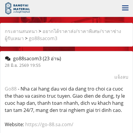
กระดานสนทนา
>
อยากได้ราคาส่ง/ราคาพิเศษ/ราคาช่าง
ผู้รับเหมา
>
go88sacom3
go88sacom3
(23 อ่าน)
28 มิ.ย. 2569 19:55
แจ้งลบ
Go88
- Nha cai hang dau voi da dang tro choi ca cuoc
the thao va casino truc tuyen. Giao dien de dung, ty le
cuoc hap dan, thanh toan nhanh, dich vu khach hang
tan tam 24/7, mang den trai nghiem giai tri dinh cao.
Website:
https://go-88.sa.com/