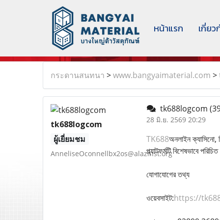
หน้าแรก
เกี่ยว
กระดานสนทนา
>
www.bangyaimaterial.com
>
tk688logcom
(39
28 มิ.ย. 2569 20:29
tk688logcom
ผู้เยี่ยมชม
TK688
অনলাইন ক্যাসিনো, ফি
প্ল্যাটফর্মটি বিশেষভাবে পরিচি
AnneliseOconnellbx2os@alazinst.org
যোগাযোগের তথ্য
ওয়েবসাইট:
https://tk68