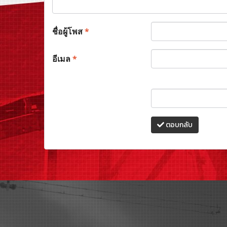
ชื่อผู้โพส
*
อีเมล
*
ตอบกลับ