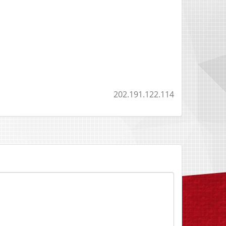
202.191.122.114