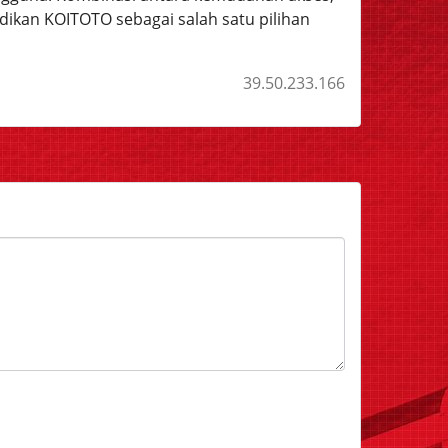
ikan KOITOTO sebagai salah satu pilihan
39.50.233.166