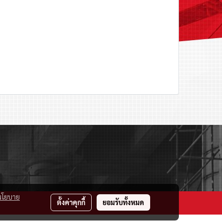
นโยบาย
ตั้งค่าคุกกี้
ยอมรับทั้งหมด