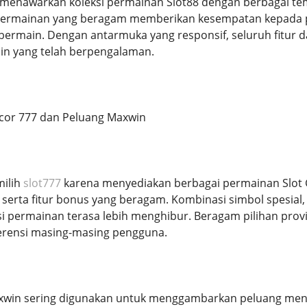
O menawarkan koleksi permainan Slot88 dengan berbagai 
. Permainan yang beragam memberikan kesempatan kepada
i bermain. Dengan antarmuka yang responsif, seluruh fitur
n yang telah berpengalaman.
cor 777 dan Peluang Maxwin
ilih
slot777
karena menyediakan berbagai permainan Slot G
serta fitur bonus yang beragam. Kombinasi simbol spesial,
i permainan terasa lebih menghibur. Beragam pilihan prov
erensi masing-masing pengguna.
xwin sering digunakan untuk menggambarkan peluang menda