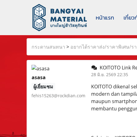
หน้าแรก
เกี่ยว
กระดานสนทนา
>
อยากได้ราคาส่ง/ราคาพิเศษ/ราค
KOITOTO Link Res
28 มิ.ย. 2569 22:35
asasa
ผู้เยี่ยมชม
KOITOTO dikenal se
modern dan tampila
fehis15263@rockdian.com
maupun smartphone 
membantu pengguna