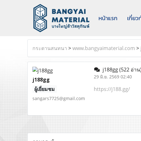
หน้าแรก
เกี่ยว
กระดานสนทนา
>
www.bangyaimaterial.com
>
j188gg
(522 อ่าน
29 มิ.ย. 2569 02:40
j188gg
ผู้เยี่ยมชม
https://j188.gg/
sangars7725@gmail.com