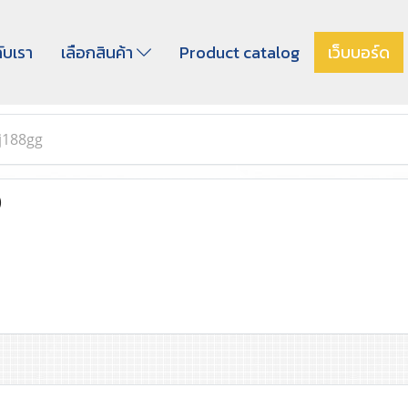
กับเรา
เลือกสินค้า
Product catalog
เว็บบอร์ด
j188gg
)