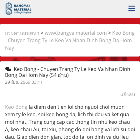
กระดานสนทนา
>
www.bangyaimaterial.com
>
Keo Bong
- Chuyen Trang Ty Le Keo Va Nhan Dinh Bong Da Hom
Nay
Keo Bong - Chuyen Trang Ty Le Keo Va Nhan Dinh
Bong Da Hom Nay
(54 อ่าน)
29 มิ.ย. 2569 03:11
แจ้งลบ
Keo Bong
la diem den tien loi cho nguoi choi muon
xem ty le keo, soi keo bong da, lich thi dau va ket qua
moi nhat. Trang cung cap cac thong tin nhu keo chau
A, keo chau Au, tai xiu, phong do doi bong va lich su doi
dau. Giao dien don gian, toc do tai on dinh va du lieu