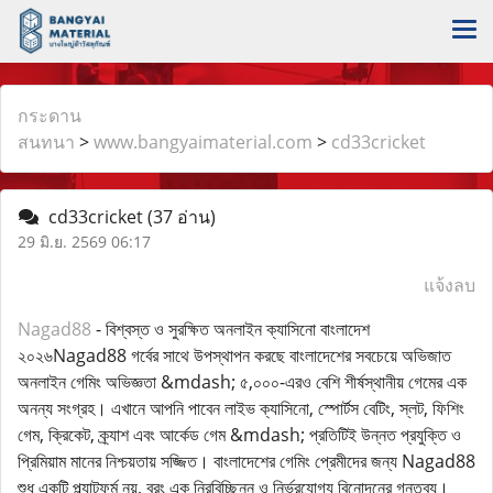
กระดาน
สนทนา
>
www.bangyaimaterial.com
>
cd33cricket
cd33cricket
(37 อ่าน)
29 มิ.ย. 2569 06:17
แจ้งลบ
Nagad88
- বিশ্বস্ত ও সুরক্ষিত অনলাইন ক্যাসিনো বাংলাদেশ
২০২৬Nagad88 গর্বের সাথে উপস্থাপন করছে বাংলাদেশের সবচেয়ে অভিজাত
অনলাইন গেমিং অভিজ্ঞতা &mdash; ৫,০০০-এরও বেশি শীর্ষস্থানীয় গেমের এক
অনন্য সংগ্রহ। এখানে আপনি পাবেন লাইভ ক্যাসিনো, স্পোর্টস বেটিং, স্লট, ফিশিং
গেম, ক্রিকেট, ক্র্যাশ এবং আর্কেড গেম &mdash; প্রতিটিই উন্নত প্রযুক্তি ও
প্রিমিয়াম মানের নিশ্চয়তায় সজ্জিত। বাংলাদেশের গেমিং প্রেমীদের জন্য Nagad88
শুধু একটি প্ল্যাটফর্ম নয়, বরং এক নিরবিচ্ছিন্ন ও নির্ভরযোগ্য বিনোদনের গন্তব্য।