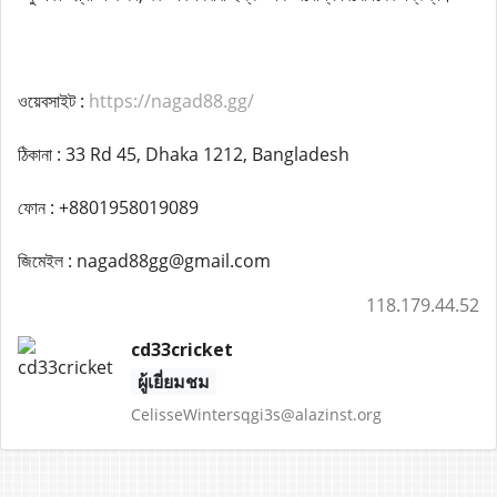
ওয়েবসাইট :
https://nagad88.gg/
ঠিকানা : 33 Rd 45, Dhaka 1212, Bangladesh
ফোন : +8801958019089
জিমেইল : nagad88gg@gmail.com
118.179.44.52
cd33cricket
ผู้เยี่ยมชม
CelisseWintersqgi3s@alazinst.org