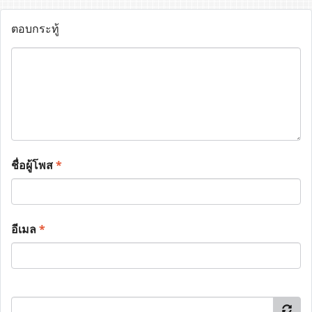
ตอบกระทู้
ชื่อผู้โพส
*
อีเมล
*