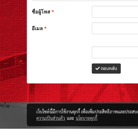
ชื่อผู้โพส
*
อีเมล
*
ตอบกลับ
เว็บไซต์นี้มีการใช้งานคุกกี้ เพื่อเพิ่มประสิทธิภาพและประส
ความเป็นส่วนตัว
และ
นโยบายคุกกี้