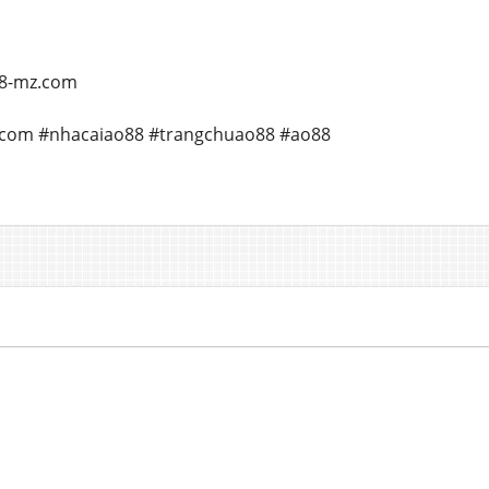
88-mz.com
com #nhacaiao88 #trangchuao88 #ao88