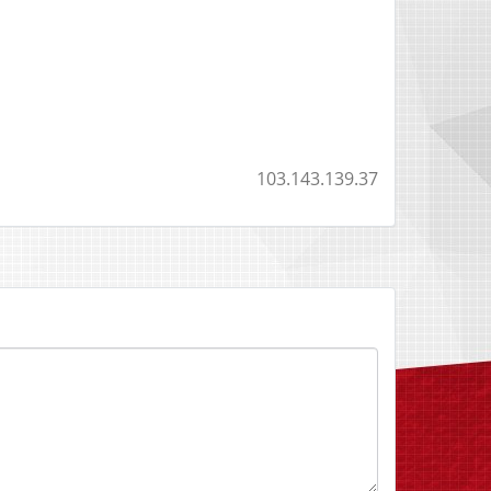
103.143.139.37