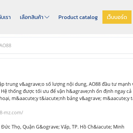
กับเรา
เลือกสินค้า
Product catalog
เว็บบอร์ด
AO88
tập trung v&agrave;o số lượng nội dung, AO88 đầu tư mạnh 
. Hệ thống được tối ưu để vận h&agrave;nh ổn định ngay cả k
 thoại, m&aacute;y t&iacute;nh bảng v&agrave; m&aacute;y t
88-mz.com/
c; Đức Thọ, Quận G&ograve; Vấp, TP. Hồ Ch&iacute; Minh