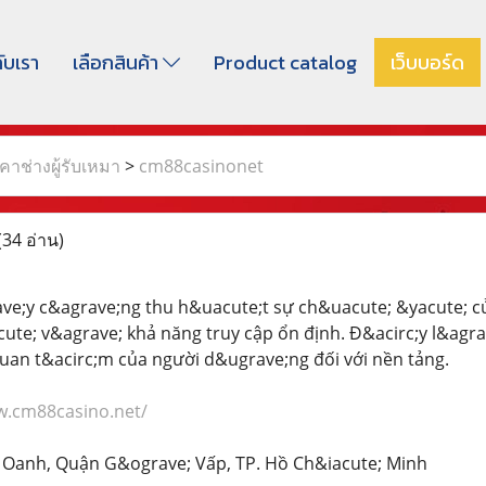
กับเรา
เลือกสินค้า
Product catalog
เว็บบอร์ด
าช่างผู้รับเหมา
>
cm88casinonet
(34 อ่าน)
e;y c&agrave;ng thu h&uacute;t sự ch&uacute; &yacute; củ
te; v&agrave; khả năng truy cập ổn định. Đ&acirc;y l&agr
uan t&acirc;m của người d&ugrave;ng đối với nền tảng.
w.cm88casino.net/
n Oanh, Quận G&ograve; Vấp, TP. Hồ Ch&iacute; Minh