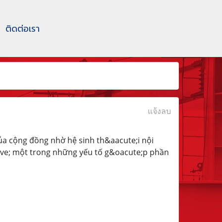
ติดต่อเรา
แจ้งลบ
a cộng đồng nhờ hệ sinh th&aacute;i nội
ave; một trong những yếu tố g&oacute;p phần