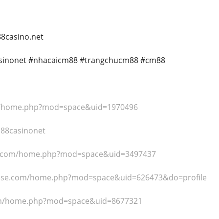
8casino.net
sinonet #nhacaicm88 #trangchucm88 #cm88
et/home.php?mod=space&uid=1970496
m88casinonet
19.com/home.php?mod=space&uid=3497437
nese.com/home.php?mod=space&uid=626473&do=profile
om/home.php?mod=space&uid=8677321