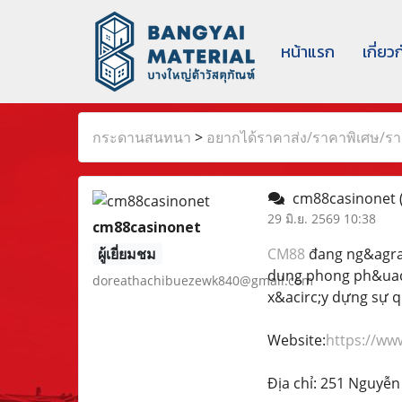
หน้าแรก
เกี่ยว
กระดานสนทนา
>
อยากได้ราคาส่ง/ราคาพิเศษ/ราค
cm88casinonet
29 มิ.ย. 2569 10:38
cm88casinonet
ผู้เยี่ยมชม
CM88
đang ng&agrav
dung phong ph&uacu
doreathachibuezewk840@gmail.com
x&acirc;y dựng sự q
Website:
https://ww
Địa chỉ: 251 Nguyễ