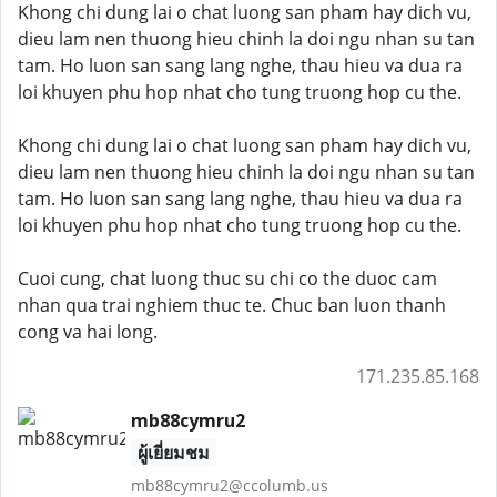
Khong chi dung lai o chat luong san pham hay dich vu,
dieu lam nen thuong hieu chinh la doi ngu nhan su tan
tam. Ho luon san sang lang nghe, thau hieu va dua ra
loi khuyen phu hop nhat cho tung truong hop cu the.
Khong chi dung lai o chat luong san pham hay dich vu,
dieu lam nen thuong hieu chinh la doi ngu nhan su tan
tam. Ho luon san sang lang nghe, thau hieu va dua ra
loi khuyen phu hop nhat cho tung truong hop cu the.
Cuoi cung, chat luong thuc su chi co the duoc cam
nhan qua trai nghiem thuc te. Chuc ban luon thanh
cong va hai long.
171.235.85.168
mb88cymru2
ผู้เยี่ยมชม
mb88cymru2@ccolumb.us