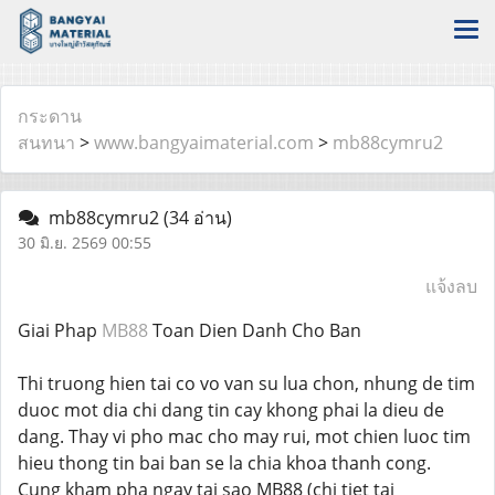
กระดาน
สนทนา
>
www.bangyaimaterial.com
>
mb88cymru2
mb88cymru2
(34 อ่าน)
30 มิ.ย. 2569 00:55
แจ้งลบ
Giai Phap
MB88
Toan Dien Danh Cho Ban
Thi truong hien tai co vo van su lua chon, nhung de tim
duoc mot dia chi dang tin cay khong phai la dieu de
dang. Thay vi pho mac cho may rui, mot chien luoc tim
hieu thong tin bai ban se la chia khoa thanh cong.
Cung kham pha ngay tai sao MB88 (chi tiet tai