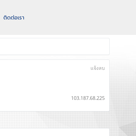
ติดต่อเรา
แจ้งลบ
103.187.68.225