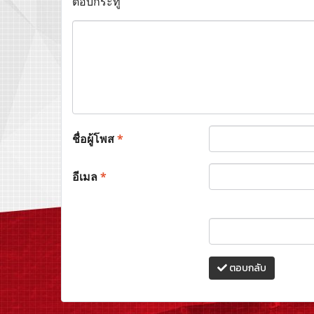
ตอบกระทู้
ชื่อผู้โพส
*
อีเมล
*
ตอบกลับ