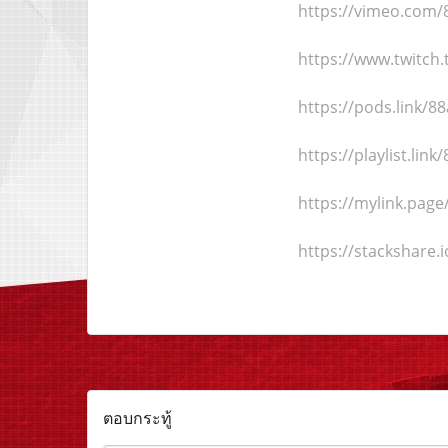
https://vimeo.com
https://www.twitch
https://pods.link/8
https://playlist.lin
https://mylink.pag
https://stackshare
ตอบกระทู้