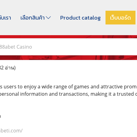
กับเรา
เลือกสินค้า
Product catalog
เว็บบอร์ด
88abet Casino
82 อ่าน)
s users to enjoy a wide range of games and attractive pro
 personal information and transactions, making it a trusted
n
abeti.com/