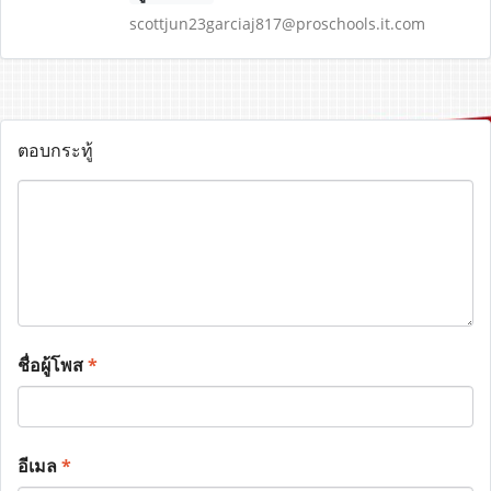
scottjun23garciaj817@proschools.it.com
ตอบกระทู้
ชื่อผู้โพส
*
อีเมล
*