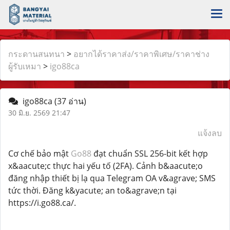
กระดานสนทนา
>
อยากได้ราคาส่ง/ราคาพิเศษ/ราคาช่าง
ผู้รับเหมา
>
igo88ca
igo88ca
(37 อ่าน)
30 มิ.ย. 2569 21:47
แจ้งลบ
Cơ chế bảo mật
Go88
đạt chuẩn SSL 256-bit kết hợp
x&aacute;c thực hai yếu tố (2FA). Cảnh b&aacute;o
đăng nhập thiết bị lạ qua Telegram OA v&agrave; SMS
tức thời. Đăng k&yacute; an to&agrave;n tại
https://i.go88.ca/.