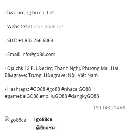
Th&ocirc;ng tin chi tiết:
- Website:
https://i.go88.ca/
- SĐT: +1.833.766.6868
- Email: info@go88.com
- Địa chỉ: 12 P. L&ecirc; Thanh Nghị, Phương Mai, Hai
B&agrave; Trưng, H&agrave; Nội, Việt Nam
- Hashtags: #GO88 #go88 #nhacaiGO88
#gamebaiGO88 #noHuGO88 #dangkyGO88
180.148.214.69
igo88ca
ผู้เยี่ยมชม