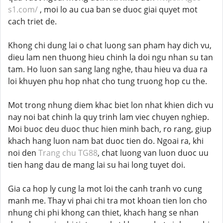
s1.com/
, moi lo au cua ban se duoc giai quyet mot
cach triet de.
Khong chi dung lai o chat luong san pham hay dich vu,
dieu lam nen thuong hieu chinh la doi ngu nhan su tan
tam. Ho luon san sang lang nghe, thau hieu va dua ra
loi khuyen phu hop nhat cho tung truong hop cu the.
Mot trong nhung diem khac biet lon nhat khien dich vu
nay noi bat chinh la quy trinh lam viec chuyen nghiep.
Moi buoc deu duoc thuc hien minh bach, ro rang, giup
khach hang luon nam bat duoc tien do. Ngoai ra, khi
noi den
Trang chu TG88
, chat luong van luon duoc uu
tien hang dau de mang lai su hai long tuyet doi.
Gia ca hop ly cung la mot loi the canh tranh vo cung
manh me. Thay vi phai chi tra mot khoan tien lon cho
nhung chi phi khong can thiet, khach hang se nhan