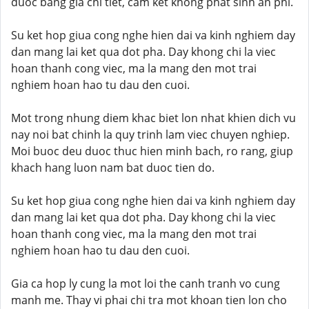
duoc bang gia chi tiet, cam ket khong phat sinh an phi.
Su ket hop giua cong nghe hien dai va kinh nghiem day
dan mang lai ket qua dot pha. Day khong chi la viec
hoan thanh cong viec, ma la mang den mot trai
nghiem hoan hao tu dau den cuoi.
Mot trong nhung diem khac biet lon nhat khien dich vu
nay noi bat chinh la quy trinh lam viec chuyen nghiep.
Moi buoc deu duoc thuc hien minh bach, ro rang, giup
khach hang luon nam bat duoc tien do.
Su ket hop giua cong nghe hien dai va kinh nghiem day
dan mang lai ket qua dot pha. Day khong chi la viec
hoan thanh cong viec, ma la mang den mot trai
nghiem hoan hao tu dau den cuoi.
Gia ca hop ly cung la mot loi the canh tranh vo cung
manh me. Thay vi phai chi tra mot khoan tien lon cho