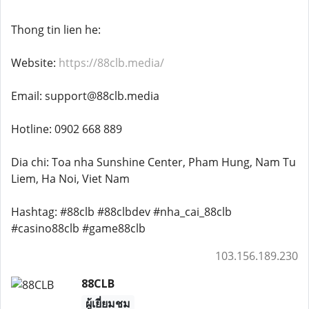
Thong tin lien he:
Website:
https://88clb.media/
Email: support@88clb.media
Hotline: 0902 668 889
Dia chi: Toa nha Sunshine Center, Pham Hung, Nam Tu
Liem, Ha Noi, Viet Nam
Hashtag: #88clb #88clbdev #nha_cai_88clb
#casino88clb #game88clb
103.156.189.230
88CLB
ผู้เยี่ยมชม