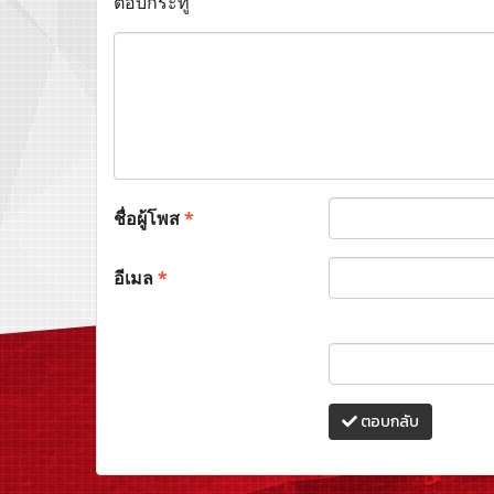
ตอบกระทู้
ชื่อผู้โพส
*
อีเมล
*
ตอบกลับ