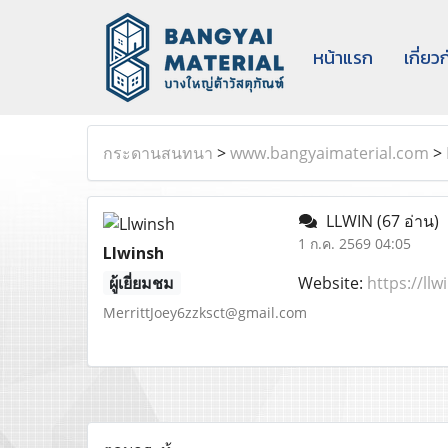
หน้าแรก
เกี่ยว
กระดานสนทนา
>
www.bangyaimaterial.com
>
LLWIN
(67 อ่าน)
1 ก.ค. 2569 04:05
Llwinsh
ผู้เยี่ยมชม
Website:
https://llw
MerrittJoey6zzksct@gmail.com