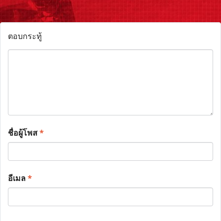
ตอบกระทู้
ชื่อผู้โพส
*
อีเมล
*