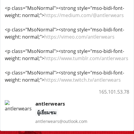
<p class="MsoNormal"><strong style="mso-bidi-font-
weight: normal;">
https://medium.com/@antlerwears
<p class="MsoNormal"><strong style="mso-bidi-font-
weight: normal;">
https://vimeo.com/antlerwears
<p class="MsoNormal"><strong style="mso-bidi-font-
weight: normal;">
https://www.tumblr.com/antlerwears
<p class="MsoNormal"><strong style="mso-bidi-font-
weight: normal;">
https://www.twitch.tv/antlerwears
165.101.53.78
antlerwears
ผู้เยี่ยมชม
antlerwears@outlook.com