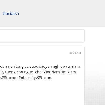
ติดต่อเรา
แจ้งลบ
 den nen tang ca cuoc chuyen nghiep va minh
n ly tuong cho nguoi choi Viet Nam tim kiem
 #qs88tncom #nhacaiqs88tncom