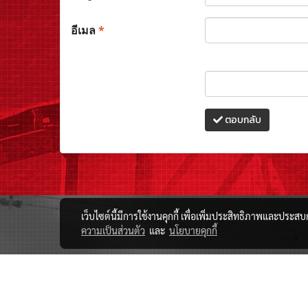
อีเมล
*
ตอบกลับ
เว็บไซต์นี้มีการใช้งานคุกกี้ เพื่อเพิ่มประสิทธิภาพและประส
ความเป็นส่วนตัว
และ
นโยบายคุกกี้