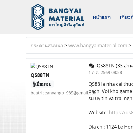
หน้าแรก
เกี่ยว
กระดานสนทนา
>
www.bangyaimaterial.com
>
QS88TN
(33 อ่าน
1 ก.ค. 2569 08:58
QS88TN
ผู้เยี่ยมชม
QS88 la nha cai th
bach. Voi kho game 
beatriceanyango1985@gmail.com
su uy tin va trai 
Website:
https://qs
Dia chi: 1124 Le H