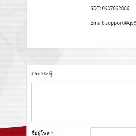
SDT: 0907092806
Email: support@qs
ตอบกระทู้
ชื่อผู้โพส
*