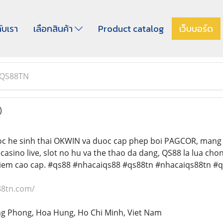
กับเรา
เลือกสินค้า
Product catalog
เว็บบอร์ด
QS88TN
)
uoc he sinh thai OKWIN va duoc cap phep boi PAGCOR, mang
casino live, slot no hu va the thao da dang, QS88 la lua cho
nghiem cao cap. #qs88 #nhacaiqs88 #qs88tn #nhacaiqs88tn
88tn.com/
ong Phong, Hoa Hung, Ho Chi Minh, Viet Nam