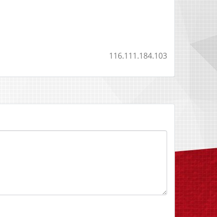
116.111.184.103