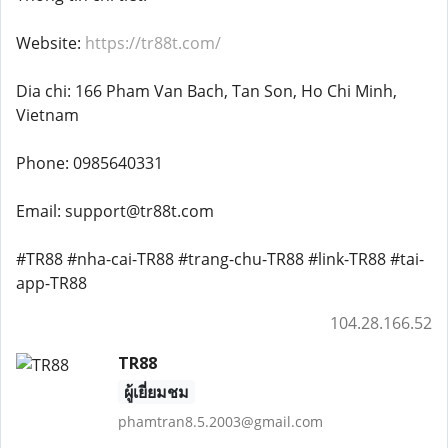
Website:
https://tr88t.com/
Dia chi: 166 Pham Van Bach, Tan Son, Ho Chi Minh,
Vietnam
Phone: 0985640331
Email: support@tr88t.com
#TR88 #nha-cai-TR88 #trang-chu-TR88 #link-TR88 #tai-
app-TR88
104.28.166.52
TR88
ผู้เยี่ยมชม
phamtran8.5.2003@gmail.com