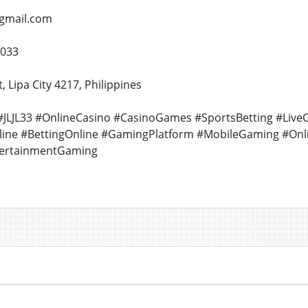
@gmail.com
1033
, Lipa City 4217, Philippines
 #JLJL33 #OnlineCasino #CasinoGames #SportsBetting #Live
line #BettingOnline #GamingPlatform #MobileGaming #On
tertainmentGaming