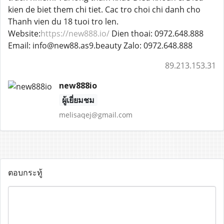
kien de biet them chi tiet. Cac tro choi chi danh cho
Thanh vien du 18 tuoi tro len.
Website:
https://new888.io/
Dien thoai: 0972.648.888
Email: info@new88.as9.beauty Zalo: 0972.648.888
89.213.153.31
new888io
ผู้เยี่ยมชม
melisaqej@gmail.com
ตอบกระทู้