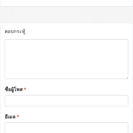
ตอบกระทู้
ชื่อผู้โพส
*
อีเมล
*