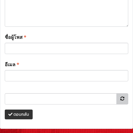
ชื่อผู้โพส
*
อีเมล
*
ตอบกลับ