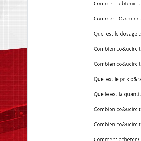
Comment obtenir de
Comment Ozempic es
Quel est le dosage
Combien co&ucirc;t
Combien co&ucirc;t
Quel est le prix d
Quelle est la quant
Combien co&ucirc;t
Combien co&ucirc;t
Comment acheter O