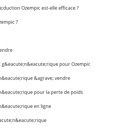
;duction Ozempic est-elle efficace ?
zempic ?
vendre
 g&eacute;n&eacute;rique pour Ozempic
&eacute;rique &agrave; vendre
&eacute;rique pour la perte de poids
&eacute;rique en ligne
acute;n&eacute;rique