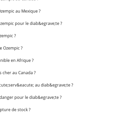
zempic au Mexique ?
empic pour le diab&egrave;te ?
empic ?
e Ozempic ?
nible en Afrique ?
s cher au Canada ?
cute;serv&eacute; au diab&egrave;te ?
 danger pour le diab&egrave;te ?
pture de stock ?