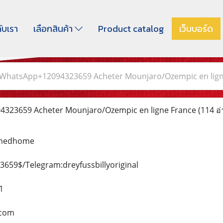
กับเรา
เลือกสินค้า
Product catalog
เว็บบอร์ด
WhatsApp+12094323659 Acheter Mounjaro/Ozempic en lign
23659 Acheter Mounjaro/Ozempic en ligne France
(114 อ่
amedhome
59$/Telegram:dreyfussbillyoriginal
1
.com