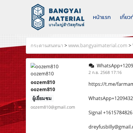
หน้าแรก
เกี่ยว
กระดานสนทนา
>
www.bangyaimaterial.com
>
WhatsApp+120943
2 ก.ย. 2568 17:16
oozem810
https://t.me/farm
oozem810
ผู้เยี่ยมชม
WhatsApp+120943236
oozem810@gmail.com
Signal +1615784826
dreyfusbilly@gmail