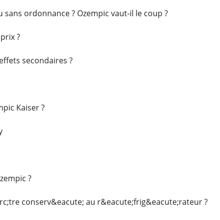
u sans ordonnance ? Ozempic vaut-il le coup ?
prix ?
effets secondaires ?
mpic Kaiser ?
y
c
Ozempic ?
irc;tre conserv&eacute; au r&eacute;frig&eacute;rateur ?